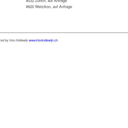
8032 Zürich, auf Anfrage
8620 Wetzikon, auf Anfrage
ed by Irion Kollewijn
www.irionkollewijn.ch