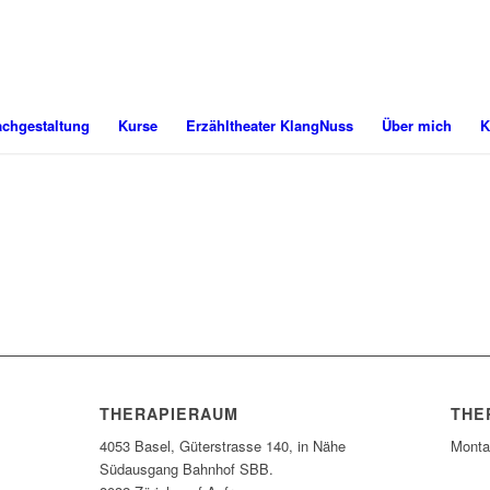
achgestaltung
Kurse
Erzähltheater KlangNuss
Über mich
K
Therapeutische
Sprachgestaltung für
Kinder
THERAPIERAUM
THE
4053 Basel, Güterstrasse 140, in Nähe
Monta
Südausgang Bahnhof SBB.